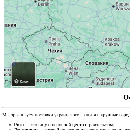
О
Мы организуем поставки украинского гранита в крупные город
Рига
— столицу и основной центр строительства;
Даугавпилс
— второй по величине город, где активно ра