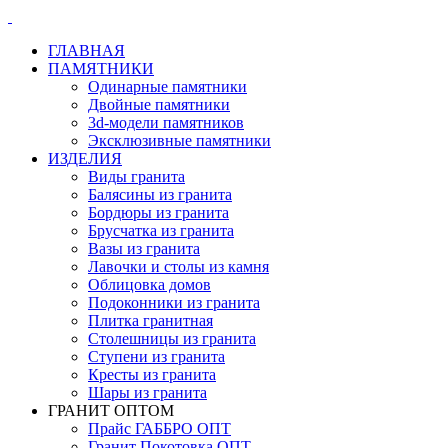
ГЛАВНАЯ
ПАМЯТНИКИ
Одинарные памятники
Двойные памятники
3d-модели памятников
Эксклюзивные памятники
ИЗДЕЛИЯ
Виды гранита
Балясины из гранита
Бордюры из гранита
Брусчатка из гранита
Вазы из гранита
Лавочки и столы из камня
Облицовка домов
Подоконники из гранита
Плитка гранитная
Столешницы из гранита
Ступени из гранита
Кресты из гранита
Шары из гранита
ГРАНИТ ОПТОМ
Прайс ГАББРО ОПТ
Гранит Покотовка ОПТ