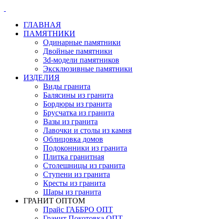
ГЛАВНАЯ
ПАМЯТНИКИ
Одинарные памятники
Двойные памятники
3d-модели памятников
Эксклюзивные памятники
ИЗДЕЛИЯ
Виды гранита
Балясины из гранита
Бордюры из гранита
Брусчатка из гранита
Вазы из гранита
Лавочки и столы из камня
Облицовка домов
Подоконники из гранита
Плитка гранитная
Столешницы из гранита
Ступени из гранита
Кресты из гранита
Шары из гранита
ГРАНИТ ОПТОМ
Прайс ГАББРО ОПТ
Гранит Покотовка ОПТ