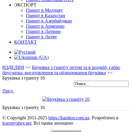
ЭКСПОРТ
Гранит в Молдову
Гранит в Казахстан
Гранит в Азербайджан
Гранит в Армению
Гранит в Латвию
Гранит в Литву
КОНТАКТ
ИЗДЕЛИЯ
>>
Бруківка з граніту оптом та в роздріб, габро
брусчатка, виготовлення та облицювання бруківки
>>
Бруківка з граніту 16
Пред.
Бруківка з граніту 16
© Copyright 2011-2025
https://kamkor.com.ua
. Розроблено в
korostyshev.net
. Всі права захищено