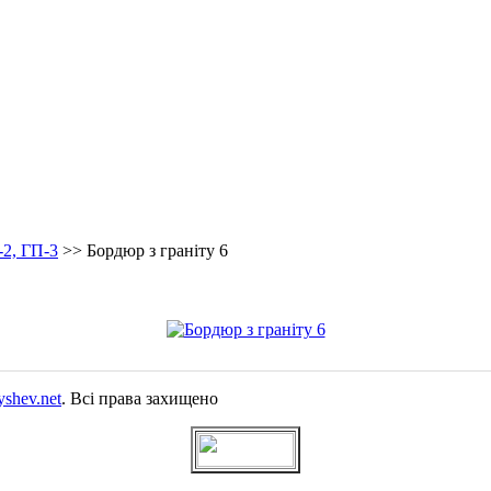
-2, ГП-3
>>
Бордюр з граніту 6
yshev.net
. Всі права захищено