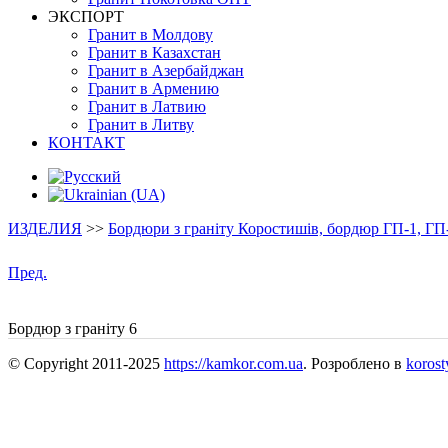
ЭКСПОРТ
Гранит в Молдову
Гранит в Казахстан
Гранит в Азербайджан
Гранит в Армению
Гранит в Латвию
Гранит в Литву
КОНТАКТ
ИЗДЕЛИЯ
>>
Бордюри з граніту Коростишів, бордюр ГП-1, ГП
Пред.
Бордюр з граніту 6
© Copyright 2011-2025
https://kamkor.com.ua
. Розроблено в
korost