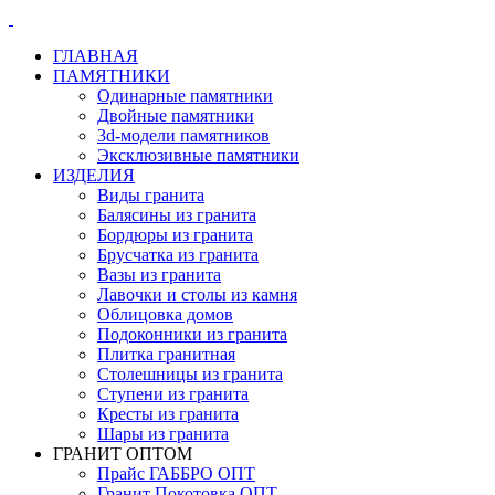
ГЛАВНАЯ
ПАМЯТНИКИ
Одинарные памятники
Двойные памятники
3d-модели памятников
Эксклюзивные памятники
ИЗДЕЛИЯ
Виды гранита
Балясины из гранита
Бордюры из гранита
Брусчатка из гранита
Вазы из гранита
Лавочки и столы из камня
Облицовка домов
Подоконники из гранита
Плитка гранитная
Столешницы из гранита
Ступени из гранита
Кресты из гранита
Шары из гранита
ГРАНИТ ОПТОМ
Прайс ГАББРО ОПТ
Гранит Покотовка ОПТ