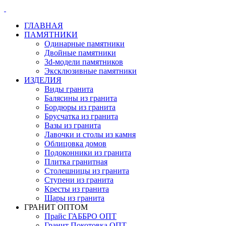
ГЛАВНАЯ
ПАМЯТНИКИ
Одинарные памятники
Двойные памятники
3d-модели памятников
Эксклюзивные памятники
ИЗДЕЛИЯ
Виды гранита
Балясины из гранита
Бордюры из гранита
Брусчатка из гранита
Вазы из гранита
Лавочки и столы из камня
Облицовка домов
Подоконники из гранита
Плитка гранитная
Столешницы из гранита
Ступени из гранита
Кресты из гранита
Шары из гранита
ГРАНИТ ОПТОМ
Прайс ГАББРО ОПТ
Гранит Покотовка ОПТ