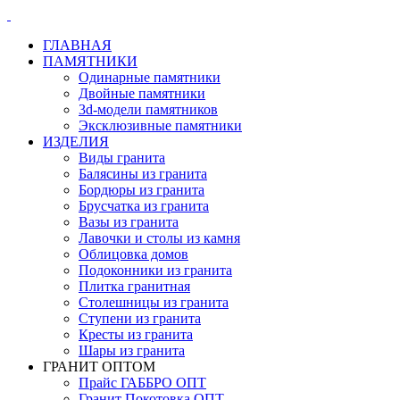
ГЛАВНАЯ
ПАМЯТНИКИ
Одинарные памятники
Двойные памятники
3d-модели памятников
Эксклюзивные памятники
ИЗДЕЛИЯ
Виды гранита
Балясины из гранита
Бордюры из гранита
Брусчатка из гранита
Вазы из гранита
Лавочки и столы из камня
Облицовка домов
Подоконники из гранита
Плитка гранитная
Столешницы из гранита
Ступени из гранита
Кресты из гранита
Шары из гранита
ГРАНИТ ОПТОМ
Прайс ГАББРО ОПТ
Гранит Покотовка ОПТ