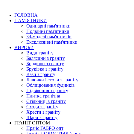
ГОЛОВНА
ПАМ'ЯТНИКИ
Одинарні пам'ятники
Подвійні пам'ятники
3d-моделі пам'ятників
Ексклюзивні пам'ятники
ВИРОБИ
Види граніту
Балясини з граніту
Бордюри з граніту
Бруківка з граніту
Вази з граніту
Лавочки і столи з граніту
Облицювання будинків
Підвіконня з граніту
Плитка гранітна
Стільниці з граніту
Сходи з граніту
Хрести з граніту
Шари з граніту
ГРАНІТ ОПТОМ
Прайс ГАБРО опт
Граніт ПОКОСТІВКА опт