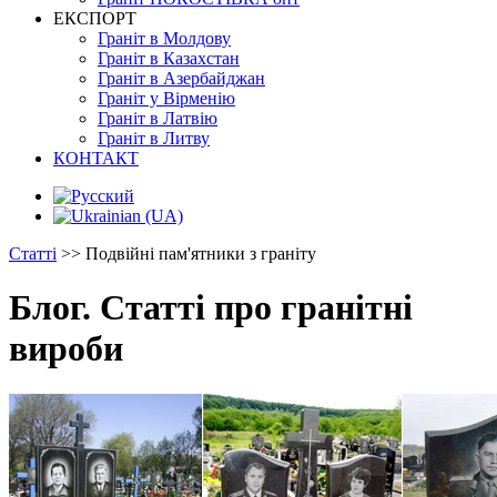
ЕКСПОРТ
Граніт в Молдову
Граніт в Казахстан
Граніт в Азербайджан
Граніт у Вірменію
Граніт в Латвію
Граніт в Литву
КОНТАКТ
Статті
>>
Подвійні пам'ятники з граніту
Блог. Статті про гранітні
вироби