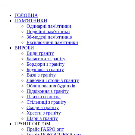
ГОЛОВНА
ПАМ'ЯТНИКИ
Одинарні пам'ятники
Подвійні пам'ятники
3d-моделі пам'ятників
Ексклюзивні пам'ятники
ВИРОБИ
Види граніту
Балясини з граніту
Бордюри з граніту
Бруківка з граніту
Вази з граніту
Лавочки і столи з граніту
Облицювання будинків
Підвіконня з граніту
Плитка гранітна
Стільниці з граніту
Сходи з граніту
Хрести з граніту
Шари з граніту
ГРАНІТ ОПТОМ
Прайс ГАБРО опт
Граніт ПОКОСТІВКА опт