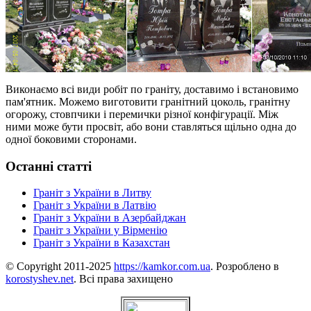
Виконаємо всі види робіт по граніту, доставимо і встановимо
пам'ятник. Можемо виготовити гранітний цоколь, гранітну
огорожу, стовпчики і перемички різної конфігурації. Між
ними може бути просвіт, або вони ставляться щільно одна до
одної боковими сторонами.
Останні статті
Граніт з України в Литву
Граніт з України в Латвію
Граніт з України в Азербайджан
Граніт з України у Вірменію
Граніт з України в Казахстан
© Copyright 2011-2025
https://kamkor.com.ua
. Розроблено в
korostyshev.net
. Всі права захищено